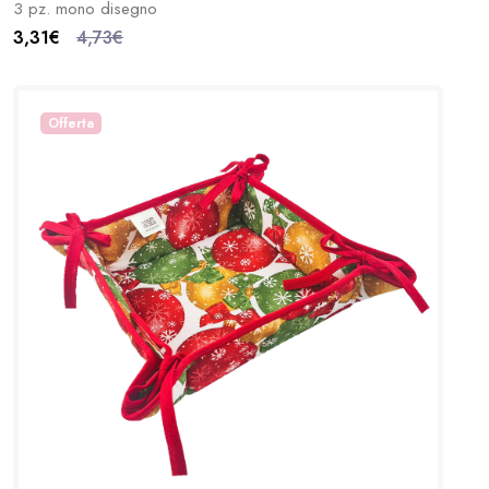
3 pz. mono disegno
3,31€
4,73€
Offerta