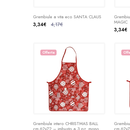
Grembiule a vita eco SANTA CLAUS
Grembiu
MAGIC
3,34€
4,17€
3,34€
Offerta
Off
Grembiule intero CHRISTMAS BALL
Grembiu
cm.62x72 – imbusto a 3 pz. mono
cm.62x7