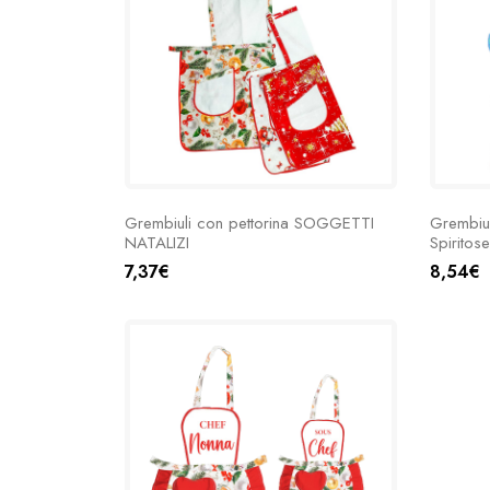
Grembiuli con pettorina SOGGETTI
Grembiul
NATALIZI
Spiritose
7,37€
8,54€