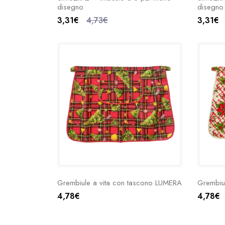
disegno
disegno
3,31€
4,73€
3,31€
Grembiule a vita con tascono LUMERA
Grembiu
4,78€
4,78€