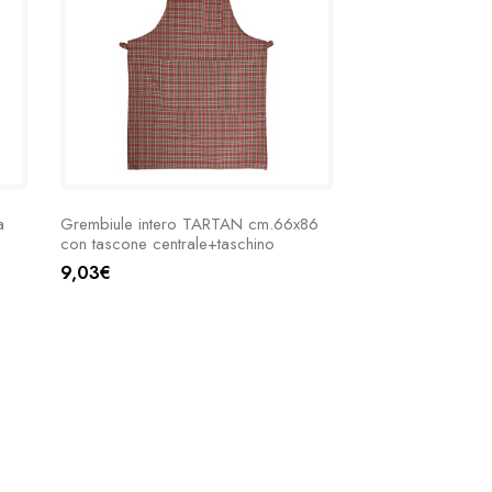
a
Grembiule intero TARTAN cm.66x86
con tascone centrale+taschino
9,03€