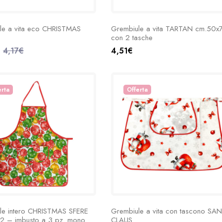
le a vita eco CHRISTMAS
Grembiule a vita TARTAN cm.50x
con 2 tasche
4,17€
4,51€
erta
Offerta
le intero CHRISTMAS SFERE
Grembiule a vita con tascono SA
2 – imbusto a 3 pz. mono
CLAUS