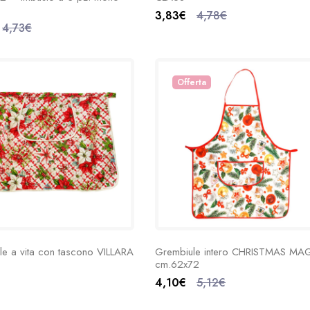
3,83€
4,78€
4,73€
Offerta
le a vita con tascono VILLARA
Grembiule intero CHRISTMAS MA
cm.62x72
4,10€
5,12€