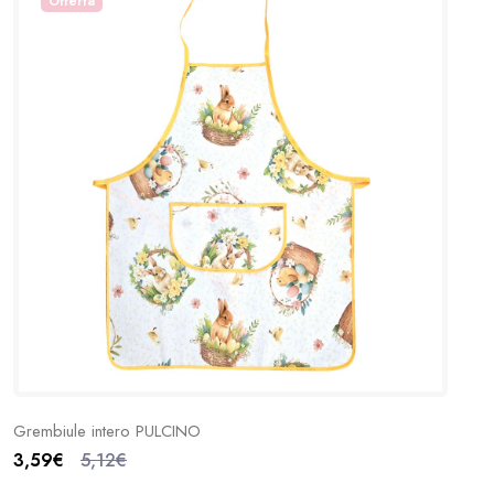
Offerta
Grembiule intero PULCINO
3,59€
5,12€