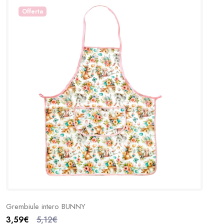
Offerta
Grembiule intero BUNNY
3,59€
5,12€