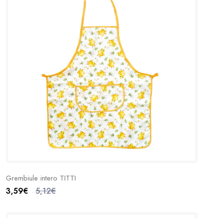
Grembiule intero TITTI
3,59€
5,12€