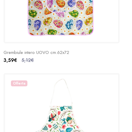
Grembiule intero UOVO cm.62x72
3,59€
5,12€
Offerta