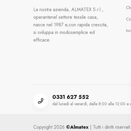
Ch
La nostra azienda, ALMATEX S.r.l.,
operante
nel settore tessile casa,
Con
nasce nel 1987 e,
con rapida crescita,
Is
si sviluppa in modo
semplice ed
efficace.
0331 627 552
dal lunedì al venerdì, dalle 8:00 alle 12:00 e 
Copyright 2026
©Almatex
| Tutti i diritti riser