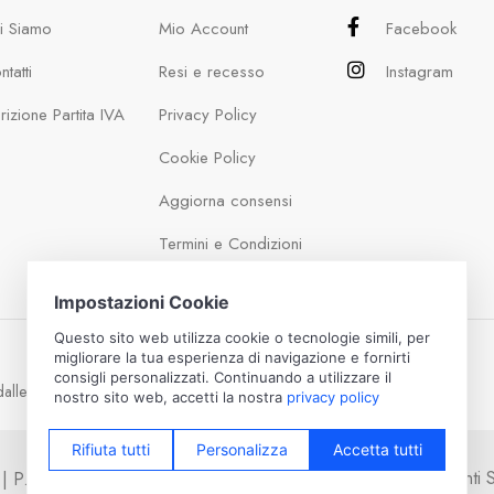
i Siamo
Mio Account
Facebook
tatti
Resi e recesso
Instagram
crizione Partita IVA
Privacy Policy
Cookie Policy
Aggiorna consensi
Termini e Condizioni
dalle 13:00 alle 17:30
Pagamenti Si
vati | P.IVA: IT01701910125