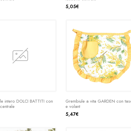
5,05€
le intero DOLCI BATTITI con
Grembiule a vita GARDEN con tas
centrale
e volant
5,47€