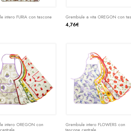
e intero FURIA con tascone
Grembiule a vita OREGON con ta
4,76€
le intero OREGON con
Grembiule intero FLOWERS con
centrale
tascone centrale