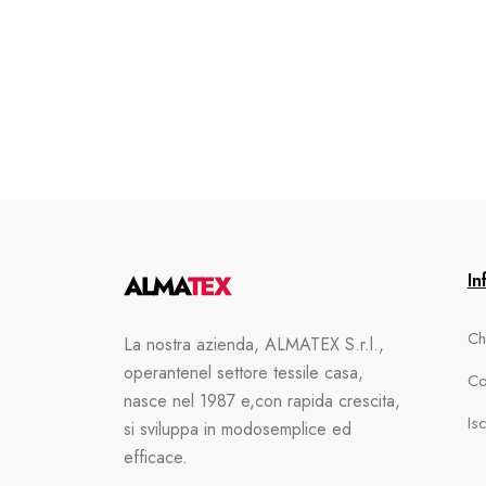
In
Ch
La nostra azienda, ALMATEX S.r.l.,
operante
nel settore tessile casa,
Con
nasce nel 1987 e,
con rapida crescita,
Is
si sviluppa in modo
semplice ed
efficace.