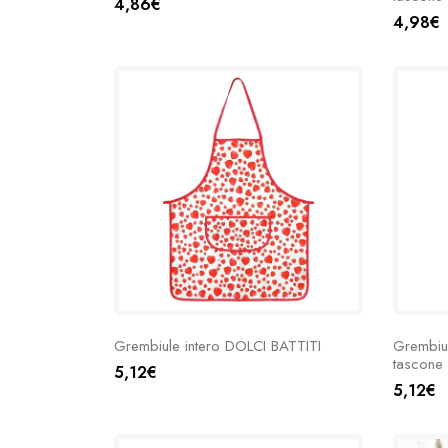
4,86€
4,98€
Grembiule intero DOLCI BATTITI
Grembiu
tascone 
5,12€
5,12€