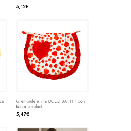
5,12€
ca
Grembiule a vita DOLCI BATTITI con
tasca e volant
5,47€