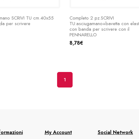
mano SCRIVI TU cm.40x55
Completo 2 pz.SCRIVI
da per scrivere
TU:asciugamano+bavetta con elast
con banda per scrivere con il
PENNARELLO
8,78€
1
formazioni
My Account
Social Network