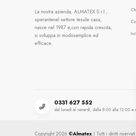
Ch
La nostra azienda, ALMATEX S.r.l.,
operante
nel settore tessile casa,
Con
nasce nel 1987 e,
con rapida crescita,
Is
si sviluppa in modo
semplice ed
efficace.
0331 627 552
dal lunedì al venerdì, dalle 8:00 alle 12:00 e 
Copyright 2026
©Almatex
| Tutti i diritti riser