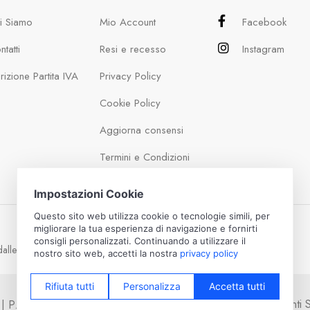
i Siamo
Mio Account
Facebook
tatti
Resi e recesso
Instagram
crizione Partita IVA
Privacy Policy
Cookie Policy
Aggiorna consensi
Termini e Condizioni
dalle 13:00 alle 17:30
Pagamenti Si
vati | P.IVA: IT01701910125