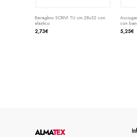
Bavaglino SCRIVI TU cm.28x32 con
Asciuga
elastico
con ban
2,73€
5,25€
In